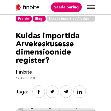
Saada päring
Pealeht
Blogi
Kuidas importida Arvekeskusesse dimensioonide register?
Kuidas importida
Arvekeskusesse
dimensioonide
register?
Finbite
16.08.2018
Jaga: