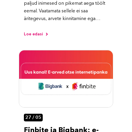
paljud inimesed on pikemat aega töölt
eemal. Vaatamata sellele ei saa
äritegevus, arvete kinnitamine ega
tasumine seisma jääda. Kõik sissetulevad
arved peavad olema tähtajaks
Loe edasi
kinnitatud ja tasutud vaatamata
puhkustele, haiguslehtedele või
muudele ootamatustele.
27 / 05
Finbite ja Bigbank: e-