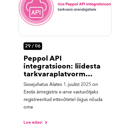
29 / 06
Peppol API
integratsioon: liidesta
tarkvaraplatvorm
rahvusvahelise e-
Sissejuhatus Alates 1. juulist 2025 on
arvete võrgustikuga
Eestis äriregistris e-arve vastuvõtjaks
registreeritud ettevõtetel õigus nõuda
oma
Loe edasi