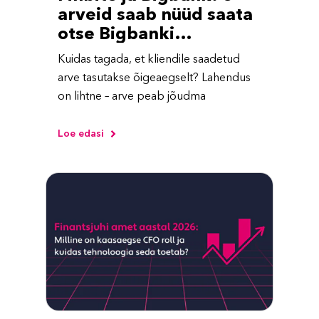
arveid saab nüüd saata
otse Bigbanki
internetipanka
Kuidas tagada, et kliendile saadetud
arve tasutakse õigeaegselt? Lahendus
on lihtne – arve peab jõudma
Loe edasi